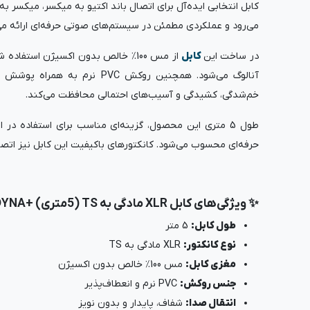
کابل انتخابی ایده‌آل برای اتصال باند اکتیو به میکسر، میکسر به 
می‌رود و عملکردی مطمئن در سیستم‌های صوتی حرفه‌ای ارائه می
در ساخت این
کابل
از مس 100٪ خالص بدون اکسیژن استف
آنالوگ می‌شود. همچنین روکش PVC
خم‌شدگی، کشیدگی و آسیب‌های احتمالی محافظت می‌کند.
طول 5 متری این محصول، گزینه‌ای مناسب برای استفاده 
حرفه‌ای محسوب می‌شود. کانکتورهای باکیفیت این کابل نیز اتصا
✨ ویژگی‌های کابل XLR مادگی به TS (5متری) +DYNA
طول کابل:
5 متر
نوع کانکتور:
XLR مادگی به TS
مغزی کابل:
مس 100٪ خالص بدون اکسیژن
جنس روکش:
PVC نرم و انعطاف‌پذیر
انتقال صدا:
شفاف، پایدار و بدون نویز