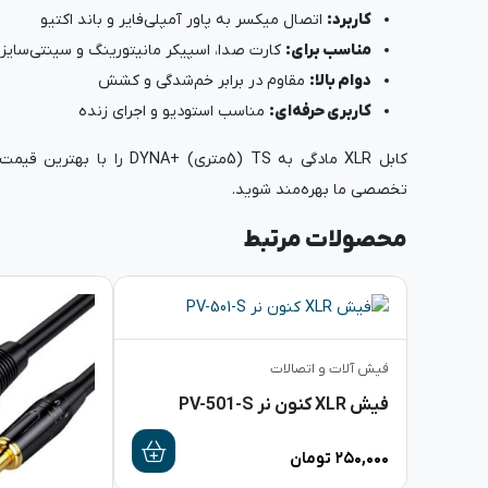
کاربرد:
اتصال میکسر به پاور آمپلی‌فایر و باند اکتیو
مناسب برای:
کارت صدا، اسپیکر مانیتورینگ و سینتی‌سایزر
دوام بالا:
مقاوم در برابر خم‌شدگی و کشش
کاربری حرفه‌ای:
مناسب استودیو و اجرای زنده
کابل XLR مادگی به TS (5متری) +DYNA را با بهترین قیمت و ضمانت کیفیت از
تخصصی ما بهره‌مند شوید.
محصولات مرتبط
فیش آلات و اتصالات
فیش XLR کنون نر PV-501-S
۲۵۰,۰۰۰
تومان