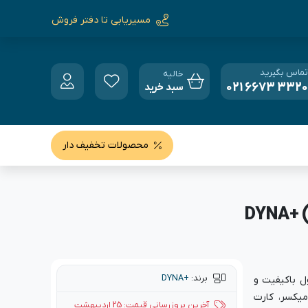
مسیریابی تا دفتر فروش
تماس بگیرید
خالیه
021 6673 3320
سبد خرید
محصولات تخفیف دار
برند:
+DYNA
 باکیفیت و
میکسر، کارت
آخرین بروزرسانی قیمت: 25 اردیبهشت