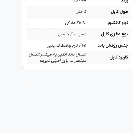
برند
DYNA+
طول کابل
5 متر
نوع کانکتور
Xlr,Ts مادگی
نوع مغزی کابل
مس 100% خالص
جنس روکش باند
Pvc نرم وانعطاف پذیر
اتصال باند اکتیو به میکسر،اتصال
کاربرد کابل
میکسر به پاور آمپلی فایرها