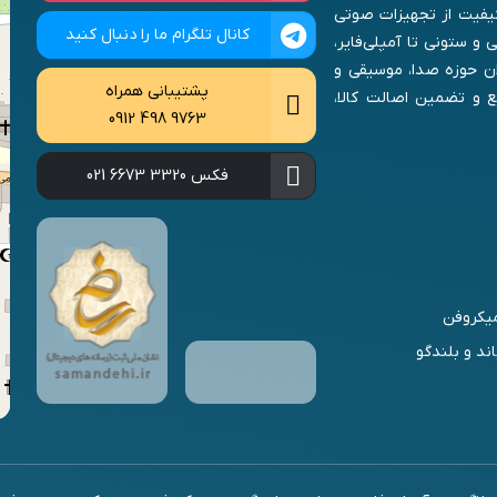
 کیفیت از تجهیزات صوتی
کانال تلگرام ما را دنبال کنید
و ستونی تا آمپلی‌فایر،
ان حوزه صدا، موسیقی و
پشتیبانی همراه
 و تضمین اصالت کالا،
0912 498 9763
فکس
021 6673 3320
یکروفن
اند و بلندگو