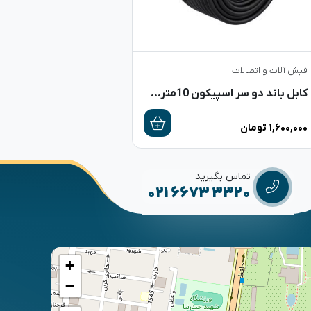
فیش آلات و اتصالات
کابل باند دو سر اسپیکون 10متری +DYNA
۱,۶۰۰,۰۰۰
تومان
تماس بگیرید
021 6673 3320
+
−