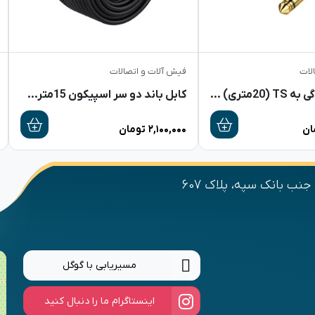
لات
فیش آلات و اتصالات
کابل XLR مادگی به TS (20متری) +DYNA
کابل باند دو سر اسپیکون 15متری +DYNA
ان
۲,۱۰۰,۰۰۰
تومان
نب بانک سپه، پلاک 607
مسیریابی با گوگل
اینستاگرام ما را دنبال کنید