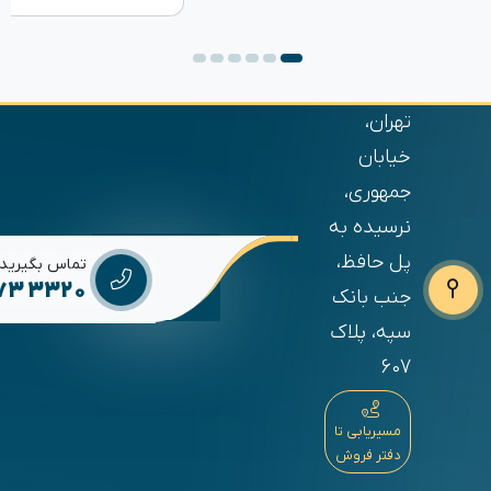
تهران،
خیابان
جمهوری،
نرسیده به
پل حافظ،
تماس بگیرید
673 3320
جنب بانک
سپه، پلاک
607
مسیریابی تا
دفتر فروش