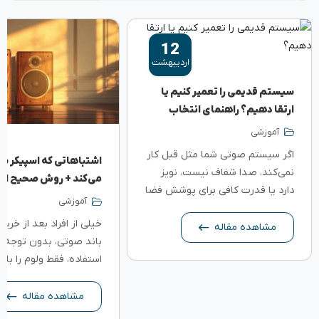
12
اردیبهشت
سیستم قدیمی را تعمیر کنیم یا
ارتقا دهیم؟ راهنمای انتخاب
کم‌هزینه + پیشنهاد قطعات
آموزشی
اگر سیستم صوتی شما مثل قبل کار
اشتباهاتی که اسپیکر شم
نمی‌کند، صدا شفاف نیست، نویز
می‌کند + روش صحیح است
دارد یا قدرت کافی برای پوشش فضا
باند و اسپیکر
آموزشی
را ندارد، احتمالاً بین دو راهی قرار
خیلی از افراد بعد از خرید
گرفته‌اید: تعمیر کنیم یا ارتقا
مشاهده مقاله
باند صوتی، بدون توجه ب
دهیم؟ این تصمیم اگر...
استفاده، فقط ولوم را بالا 
انتظار بهترین کیفیت صدا 
اما واقعیت این است که 
مشاهده مقاله
استفاده از...