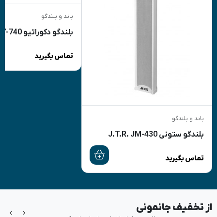
باند و بلندگو
بلندگو دکوراتیو DYNA+ DY-740
تماس بگیرید
باند و بلندگو
بلندگو ستونی J.T.R. JM-430
تماس بگیرید
از تخفیف جانمونی