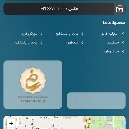
فکس
021 6673 3320
محصولات ما
آمپلی فایر
باند و بلندگو
میکروفن
میکسر
هدفون
باند و بلندگو
میکروفن
+