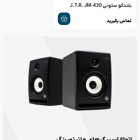
بلندگو ستونی J.T.R. JM-430
تماس بگیرید
انواع اسپیکرهای مانیتورینگ