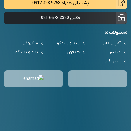
پشتیبانی همراه
0912 498 9763
فکس
021 6673 3320
محصولات ما
آمپلی فایر
باند و بلندگو
میکروفن
میکسر
هدفون
باند و بلندگو
میکروفن