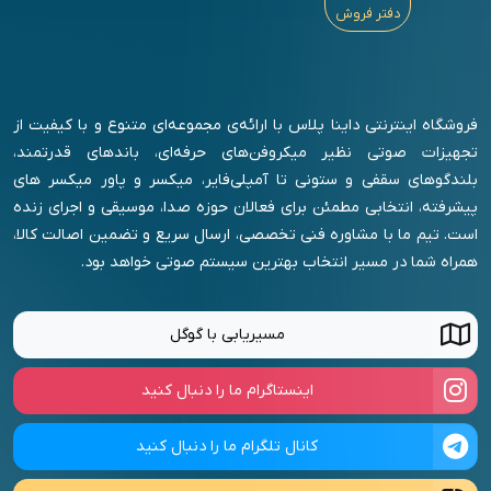
دفتر فروش
• 🔸
فیش استریو
• 🔸
کپسول میکروفن TAKY
• 🔸
کابل XLR نری به TS (20 متری)
• 🔸 کابل باند دو سر اسپیکون (10 متری)
فروشگاه اینترنتی داینا پلاس با ارائه‌ی مجموعه‌ای متنوع و با کیفیت از
در
فروشگاه داینا پلاس
می‌توانید انواع فیش صوتی، کابل‌های حرفه‌ای و
تجهیزات صوتی نظیر میکروفن‌های حرفه‌ای، باندهای قدرتمند،
تجهیزات اتصال صوتی را با کیفیت تضمین شده و قیمت مناسب تهیه
بلندگوهای سقفی و ستونی تا آمپلی‌فایر، میکسر و پاور میکسر های
کنید. این محصولات مناسب استفاده حرفه‌ای و خانگی بوده و به شما
پیشرفته، انتخابی مطمئن برای فعالان حوزه صدا، موسیقی و اجرای زنده
کمک می‌کنند سیستم صوتی خود را به بالاترین سطح عملکرد برسانید.
است. تیم ما با مشاوره فنی تخصصی، ارسال سریع و تضمین اصالت کالا،
همراه شما در مسیر انتخاب بهترین سیستم صوتی خواهد بود.
مسیریابی با گوگل
اینستاگرام ما را دنبال کنید
کانال تلگرام ما را دنبال کنید