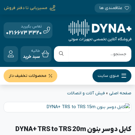
علاقمندی ها
مسیریابی تا دفتر فروش
تماس بگیرید
021 6673 3320
خالیه
سبد خرید
منوی سایت
محصولات تخفیف دار
صفحه اصلی
»
فیش آلات و اتصالات
کابل دوسر بنون DYNA+ TRS to TRS 20m