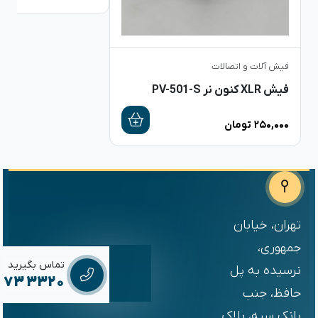
فیش آلات و اتصالات
فیش XLR کنون نر PV-501-S
۲۵۰,۰۰۰
تومان
تهران، خیابان
جمهوری،
تماس بگیرید
نرسیده به پل
6673 3320
حافظ، جنب
بانک سپه، پلاک