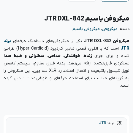
میکروفن باسیم JTR DXL-842
دسته:
میکروفن
,
میکروفن باسیم
میکروفن JTR DXL-842
یکی از میکروفن‌های داینامیک حرفه‌ای
برند
JTR
است که با الگوی قطبی هایپر کاردیود (Hyper Cardioid) طراحی
شده و برای اجرای
زنده
،
خوانندگی
،
مداحی
،
سخنرانی و ضبط صدا
عملکردی قابل‌اعتماد ارائه می‌دهد. بدنه فلزی مقاوم، سیستم کاهش
نویز، کپسول باکیفیت و اتصال استاندارد XLR سه پین، این میکروفن را
به گزینه‌ای مناسب برای استفاده حرفه‌ای و طولانی‌مدت تبدیل کرده
است.
برند:
JTR