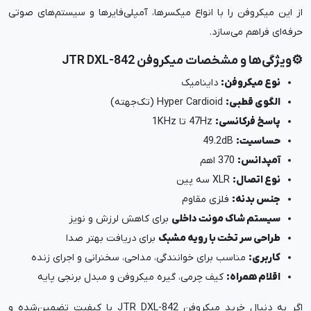
از این میکروفن را با انواع میکسرها، آمپلی‌فایرها و سیستم‌های صوتی
حرفه‌ای فراهم می‌سازد.
⚙️ویژگی‌ها و مشخصات میکروفن JTR DXL-842
نوع میکروفن:
داینامیک
الگوی قطبی:
Hyper Cardioid (تک‌جهته)
پاسخ فرکانسی:
47Hz تا 1KHz
حساسیت:
49.2dB
آمپدانس:
370 اهم
نوع اتصال:
XLR سه پین
جنس بدنه:
فلزی مقاوم
سیستم شاک مونت داخلی
برای کاهش لرزش و نویز
طراحی سر تخت با رویه مشبک
برای دریافت بهتر صدا
کاربری:
مناسب برای خوانندگی، مداحی، سخنرانی و اجرای زنده
اقلام همراه:
کیف چرمی، گیره میکروفن و مبدل برنجی پایه
اگر به‌ دنبال خرید میکروفن JTR DXL-842 با کیفیت تضمین‌شده و