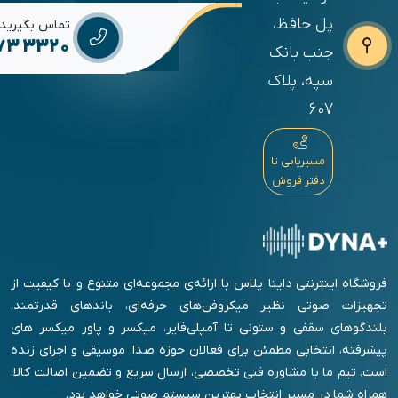
پل حافظ،
تماس بگیرید
673 3320
جنب بانک
سپه، پلاک
607
مسیریابی تا
دفتر فروش
فروشگاه اینترنتی داینا پلاس با ارائه‌ی مجموعه‌ای متنوع و با کیفیت از
تجهیزات صوتی نظیر میکروفن‌های حرفه‌ای، باندهای قدرتمند،
بلندگوهای سقفی و ستونی تا آمپلی‌فایر، میکسر و پاور میکسر های
پیشرفته، انتخابی مطمئن برای فعالان حوزه صدا، موسیقی و اجرای زنده
است. تیم ما با مشاوره فنی تخصصی، ارسال سریع و تضمین اصالت کالا،
همراه شما در مسیر انتخاب بهترین سیستم صوتی خواهد بود.