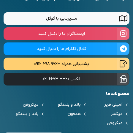
مسیریابی با گوگل
اینستاگرام ما را دنبال کنید
کانال تلگرام ما را دنبال کنید
پشتیبانی همراه
0912 498 9763
فکس
021 6673 3320
محصولات ما
آمپلی فایر
باند و بلندگو
میکروفن
میکسر
هدفون
باند و بلندگو
میکروفن