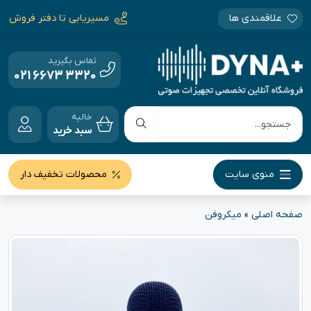
علاقمندی ها
مسیریابی تا دفتر فروش
تماس بگیرید
021 6673 3320
خالیه
سبد خرید
منوی سایت
محصولات تخفیف دار
صفحه اصلی
»
میکروفن