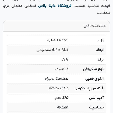
قیمت مناسب هستید،
فروشگاه داینا پلاس
انتخابی مطمئن برای
شماست.
مشخصات فنی
وزن
0.292 کیلوگرم
ابعاد
18.4 × 5.1 سانتیمتر
برند
JTR
نوع میکروفن
داینامیک
الگوی قطبی
Hyper Cardiod
فرکانس پاسخگویی
47Hz~1KHz
آمپدانس
370 اهم
حساسیت
49.2db