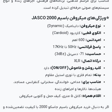
مناسب برای مراسم مذهبی، برنامه‌های فرهنگی، اجراهای زنده و انواع
سیستم‌های صوتی حرفه‌ای تبدیل کرده است.
⭐ویژگی‌های میکروفن باسیم JASCO 2000
نوع میکروفن:
داینامیک (Dynamic)
الگوی قطبی:
کاردیود (Cardioid)
امپدانس:
600 اهم
پاسخ فرکانسی:
50Hz تا 17KHz
حساسیت:
71- دسی‌بل (±3dB)
درگاه اتصال:
XLR
کلید روشن و خاموش (ON/OFF):
دارد
بدنه:
تمام فلزی با توری استیل مقاوم
مناسب برای:
مداحی، خوانندگی، سخنرانی، کنفرانس، مساجد،
هیئت‌ها، تالارها و اجراهای زنده
اقلام همراه:
کابل ۵ متری، کیف حمل و گلویی میکروفن
اگر به‌ دنبال خرید میکروفن باسیم جاسکو 2000 با کیفیت تضمین‌شده و