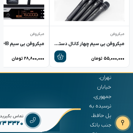
میکروفن
میکروفن
میکروفن بی سیم چهار کانال دستی جاسکو 4006
۵۵,۰۰۰,۰۰۰
تومان
۲۸,۸۰۰,۰۰۰
تومان
تهران،
خیابان
جمهوری،
نرسیده به
پل حافظ،
تماس بگیرید
673 3320
جنب بانک