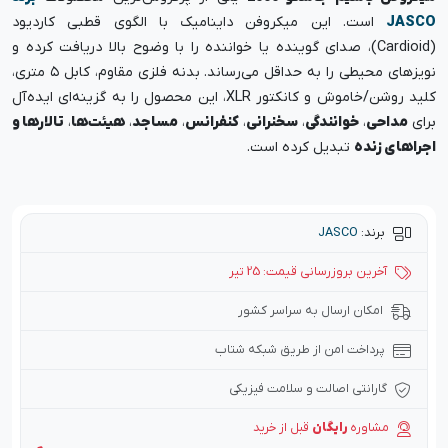
JASCO
است. این میکروفن داینامیک با الگوی قطبی کاردیود
(Cardioid)، صدای گوینده یا خواننده را با وضوح بالا دریافت کرده و
نویزهای محیطی را به حداقل می‌رساند. بدنه فلزی مقاوم، کابل ۵ متری،
کلید روشن/خاموش و کانکتور XLR، این محصول را به گزینه‌ای ایده‌آل
برای
مداحی
،
خوانندگی
،
سخنرانی
،
کنفرانس
،
مساجد
،
هیئت‌ها
،
تالارها و
اجراهای زنده
تبدیل کرده است.
برند:
JASCO
آخرین بروزرسانی قیمت: 25 تیر
امکان ارسال به سراسر کشور
پرداخت امن از طریق شبکه شتاب
گارانتی اصالت و سلامت فیزیکی
مشاوره
رایگان
قبل از خرید