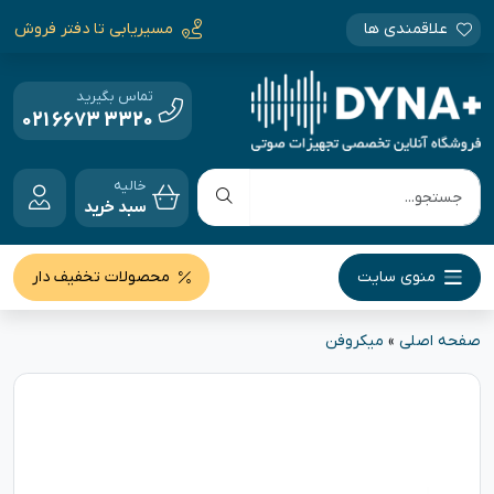
علاقمندی ها
مسیریابی تا دفتر فروش
تماس بگیرید
021 6673 3320
خالیه
سبد خرید
منوی سایت
محصولات تخفیف دار
صفحه اصلی
»
میکروفن