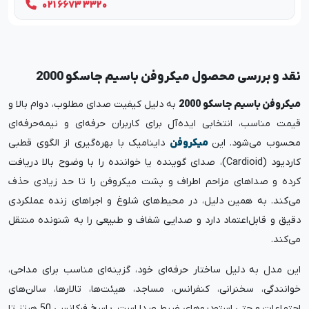
021 6673 3320
نقد و بررسی محصول میکروفن باسیم جاسکو 2000
میکروفن باسیم جاسکو 2000
به دلیل کیفیت صدای مطلوب، دوام بالا و
قیمت مناسب، انتخابی ایده‌آل برای کاربران حرفه‌ای و نیمه‌حرفه‌ای
محسوب می‌شود. این
میکروفن
داینامیک با بهره‌گیری از الگوی قطبی
کاردیود (Cardioid)، صدای گوینده یا خواننده را با وضوح بالا دریافت
کرده و صداهای مزاحم اطراف و پشت میکروفن را تا حد زیادی حذف
می‌کند. به همین دلیل، در محیط‌های شلوغ و اجراهای زنده عملکردی
دقیق و قابل‌اعتماد دارد و صدایی شفاف و طبیعی را به شنونده منتقل
می‌کند.
این مدل به دلیل ساختار حرفه‌ای خود، گزینه‌ای مناسب برای مداحی،
خوانندگی، سخنرانی، کنفرانس، مساجد، هیئت‌ها، تالارها، سالن‌های
اجتماعات و حتی استودیوهای ضبط صدا است. پاسخ فرکانسی 50 هرتز تا