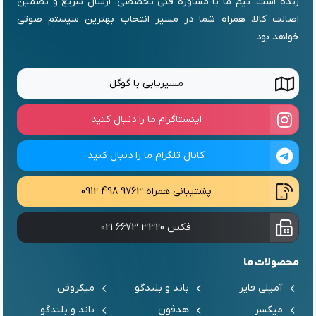
زنده است. تیم ما با مشاوره فنی تخصصی، ارسال سریع و تضمین
اصالت کالا، همراه شما در مسیر انتخاب بهترین سیستم صوتی
خواهد بود.
مسیریابی با گوگل
اینستاگرام ما را دنبال کنید
کانال تلگرام ما را دنبال کنید
پشتیبانی همراه
0912 498 9763
فکس
021 6673 3320
محصولات ما
آمپلی فایر
باند و بلندگو
میکروفن
میکسر
هدفون
باند و بلندگو