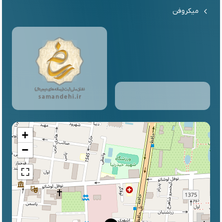
میکروفن
+
−