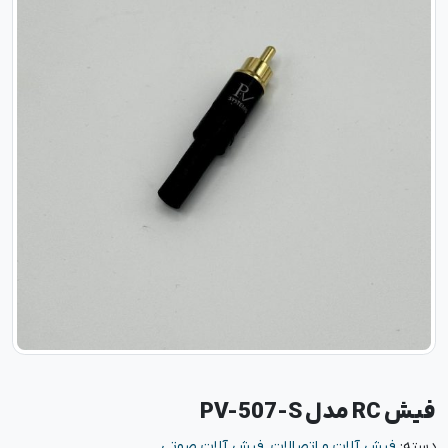
فیش RC مدل PV-507-S
دسته:
فیش آلات و اتصالات
,
فیش آلات صوتی