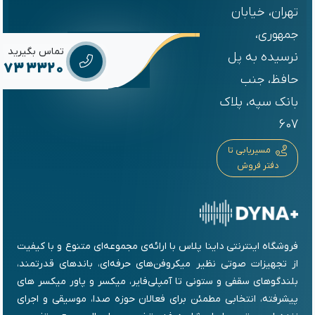
تهران، خیابان
جمهوری،
تماس بگیرید
نرسیده به پل
6673 3320
حافظ، جنب
بانک سپه، پلاک
607
مسیریابی تا
دفتر فروش
فروشگاه اینترنتی داینا پلاس با ارائه‌ی مجموعه‌ای متنوع و با کیفیت
از تجهیزات صوتی نظیر میکروفن‌های حرفه‌ای، باندهای قدرتمند،
بلندگوهای سقفی و ستونی تا آمپلی‌فایر، میکسر و پاور میکسر های
پیشرفته، انتخابی مطمئن برای فعالان حوزه صدا، موسیقی و اجرای