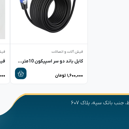
فیش آلات و اتصالات
فیش
کابل باند دو سر اسپیکون 10متری +DYNA
فی
۱,۶۰۰,۰۰۰
تومان
۰۰۰
 جنب بانک سپه، پلاک 607