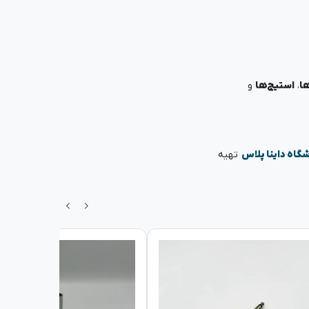
ا
،
استیج‌ها
و
گاه داینا پلاس
تهیه