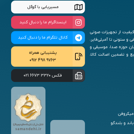
مسیریابی با گوگل
اینستاگرام ما را دنبال کنید
ا کیفیت از تجهیزات صوتی
کانال تلگرام ما را دنبال کنید
 و ستونی تا آمپلی‌فایر،
لان حوزه صدا، موسیقی و
پشتیبانی همراه
ع و تضمین اصالت کالا،
0912 498 9763
فکس
021 6673 3320
میکروفن
باند و بلندگو