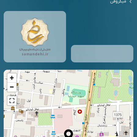
میکروفن
+
−