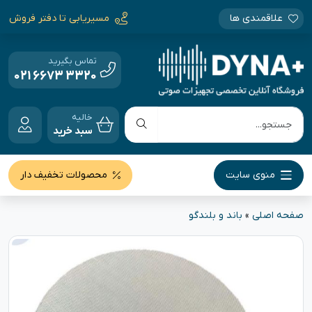
علاقمندی ها
مسیریابی تا دفتر فروش
تماس بگیرید
021 6673 3320
خالیه
سبد خرید
منوی سایت
محصولات تخفیف دار
صفحه اصلی
»
باند و بلندگو