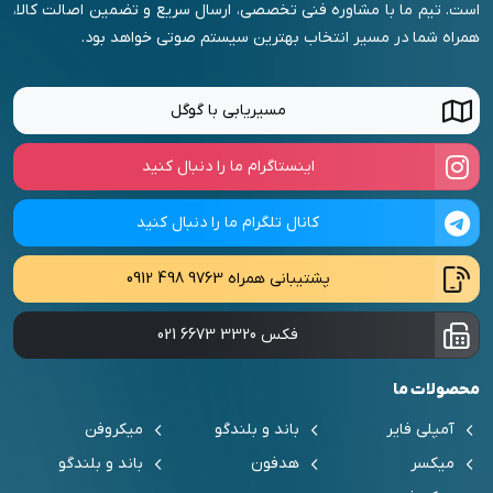
است. تیم ما با مشاوره فنی تخصصی، ارسال سریع و تضمین اصالت کالا،
همراه شما در مسیر انتخاب بهترین سیستم صوتی خواهد بود.
مسیریابی با گوگل
اینستاگرام ما را دنبال کنید
کانال تلگرام ما را دنبال کنید
پشتیبانی همراه
0912 498 9763
فکس
021 6673 3320
محصولات ما
آمپلی فایر
باند و بلندگو
میکروفن
میکسر
هدفون
باند و بلندگو