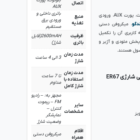
بلوتوث، پورت
اتصال
AUX
باتری داخلی و
از دیگر امکانات این مدل می‌توان به اتصال بلوتوث، پورت AUX، ورودی
منبع
ورودی برق
تغذیه
ندگو
، میکروفن دستی
مستقیم
 کاربری آن را تکمیل
ظرفیت
2600mAH(قابل
پخش ملودی و آژیر و
باتری
شارژ)
صول هستند.
مدت زمان
3 الی 4 ساعت
شارژ
مدت زمان
تا 7 ساعت
رژی ER67
استفاده با
مداوم
شارژ کامل
مجهز به: – رادیو
FM – ریموت
سایر
کنترل –
مشخصات
یز
نمایشگر
وضعیت شارژ
اقلام
میکروفن دستی
همراه