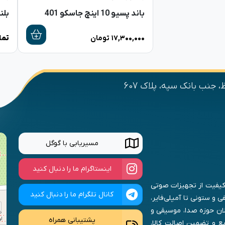
باند پسیو 10 اینچ جاسکو 401
بلندگ
۱۷,۳۰۰,۰۰۰
تومان
تما
 جنب بانک سپه، پلاک 607
مسیریابی با گوگل
اینستاگرام ما را دنبال کنید
ا کیفیت از تجهیزات صوتی
کانال تلگرام ما را دنبال کنید
 و ستونی تا آمپلی‌فایر،
لان حوزه صدا، موسیقی و
پشتیبانی همراه
ع و تضمین اصالت کالا،