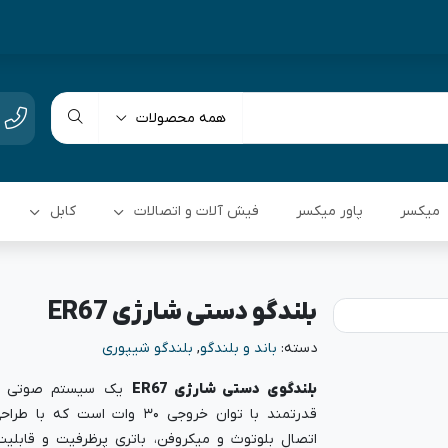
همه محصولات
میکسر
پاور میکسر
فیش آلات و اتصالات
کابل
بلندگو دستی شارژی ER67
دسته:
باند و بلندگو
,
بلندگو شیپوری
بلندگوی دستی شارژی ER67
یک سیستم صوتی ق
قدرتمند با توان خروجی ۳۰ وات است که 
اتصال بلوتوث و میکروفن، باتری پرظرفیت و قابلیت