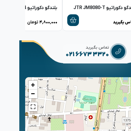
و دکوراتیو JTR JM8080-T
س بگیرید
۴,۸۰۰,۰۰۰
تومان
تماس بگیرید
021 6673 3320
+
−