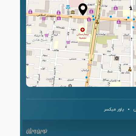
ن
پاور میکسر