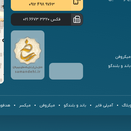
0912 498 9763
فکس
021 6673 3320
میکروفن
باند و بلندگو
بلاگ
آمپلی فایر
باند و بلندگو
میکروفن
میکسر
هدفو