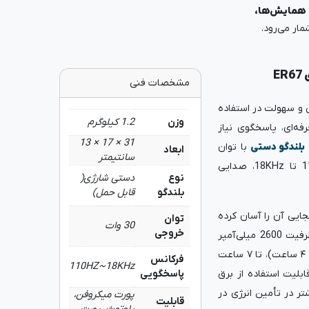
همایش‌ها،
مار می‌رود.
E
مشخصات فنی
ی و سهولت در استفاده
وزن
1.2 کیلوگرم
‌ای، پاسخگوی نیاز
31 × 17 × 13
بلندگو دستی
با توان
ابعاد
سانتیمتر
خروجی ۳۰ وات و محدوده پاسخ فرکانسی 110Hz تا 18KHz، صدایی
نوع
دستی شارژی(
بلندگو
قابل حمل)
ایی آن را آسان کرده
توان
30 وات
خروجی
از باتری داخلی قابل شارژ با ظرفیت 2600 میلی‌آمپر
ساعت بهره می‌برد که پس از شارژ کامل (حدود ۳ تا ۴ ساعت)، تا ۷ ساعت
فرکانس
110HZ~18KHz
ابلیت استفاده از برق
پاسخگویی
ای انعطاف بیشتر در تأمین انرژی در
پورت میکروفن،
قابلیت