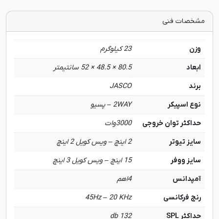
مشخصات فنی
وزن
23 کیلوگرم
ابعاد
80.5 × 48.5 × 52 سانتیمتر
برند
JASCO
نوع اسپیکر
2WAY – پسیو
حداکثر توان خروجی
3000وات
سایز تیوتر
2 اینچ – ویس کویل 2 اینچ
سایز ووفر
15 اینچ – ویس کویل 3 اینچ
آمپدانس
4اهم
رنج فرکانسی
45Hz – 20 KHz
حداکثر SPL
132 db