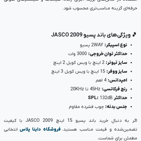
حرفه‌ای گزینه مناسب‌تری محسوب شود.
🎵 ویژگی‌های باند پسیو JASCO 2009
نوع اسپیکر:
2WAY پسیو
حداکثر توان خروجی:
3000 وات
سایز تیوتر:
2 اینچ با ویس کویل 2 اینچ
سایز ووفر:
15 اینچ با ویس کویل 3 اینچ
امپدانس:
4 اهم
رنج فرکانسی:
45Hz تا 20KHz
حداکثر
132dB
SPL:
جنس بدنه:
چوب فشرده مقاوم
اگر به‌ دنبال خرید باند پسیو 15 اینچ JASCO 2009 با کیفیت
تضمین‌شده و قیمت مناسب هستید،
فروشگاه داینا پلاس
انتخابی
مطمئن برای شماست.