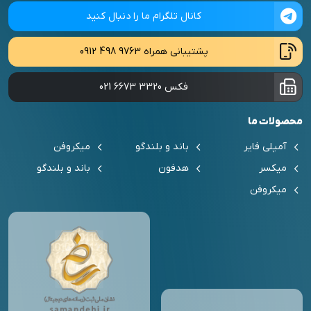
کانال تلگرام ما را دنبال کنید
پشتیبانی همراه
0912 498 9763
فکس
021 6673 3320
محصولات ما
آمپلی فایر
باند و بلندگو
میکروفن
میکسر
هدفون
باند و بلندگو
میکروفن