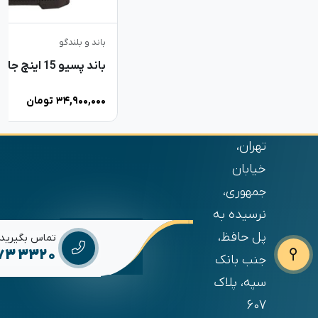
باند و بلندگو
باند پسیو 15 اینچ جاسکو 2005
۳۴,۹۰۰,۰۰۰
تومان
تهران،
خیابان
جمهوری،
نرسیده به
پل حافظ،
تماس بگیرید
673 3320
جنب بانک
سپه، پلاک
607