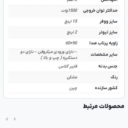
حداکثر توان خروجی
1500وات
سایز ووفر
15 اینچ
سایز تیوتر
2 اینچ
زاویه پرتاب صدا
90×60
– دارای ورودی میکروفن – دارای دو
سایر مشخصات
دستگیره ( چپ و بالا )
جنس بدنه
فایبر گلاس
رنگ
مشکی
کشور سازنده
چین
محصولات مرتبط