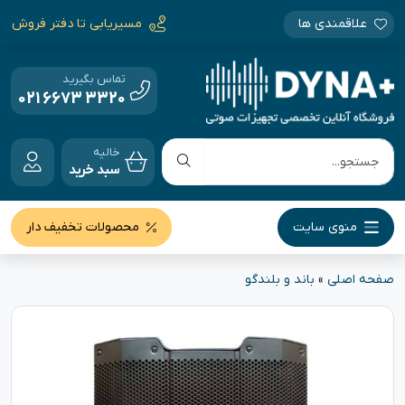
علاقمندی ها
مسیریابی تا دفتر فروش
تماس بگیرید
021 6673 3320
خالیه
سبد خرید
منوی سایت
محصولات تخفیف دار
صفحه اصلی
»
باند و بلندگو