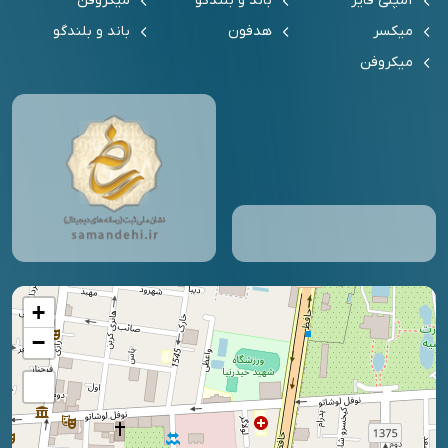
آمپلی فایر
باند و بلندگو
میکروفن
میکسر
هدفون
باند و بلندگو
میکروفن
+
−