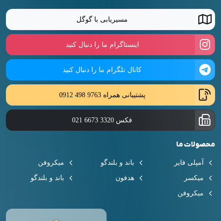
مسیریابی با گوگل
اینستاگرام ما را دنبال کنید
کانال تلگرام ما را دنبال کنید
پشتیبانی همراه
0912 498 9763
فکس
021 6673 3320
محصولات ما
آمپلی فایر
باند و بلندگو
میکروفن
میکسر
هدفون
باند و بلندگو
میکروفن