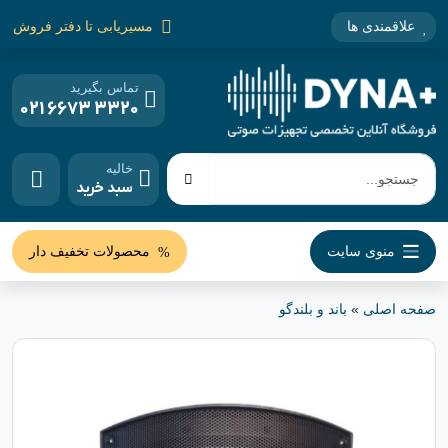
علاقمندی ها
مسیریابی تا دفتر فروش
تماس بگیرید
021 6673 3320
خالیه
سبد خرید
منوی سایت
محصولات تخفیف دار
صفحه اصلی
»
باند و بلندگو