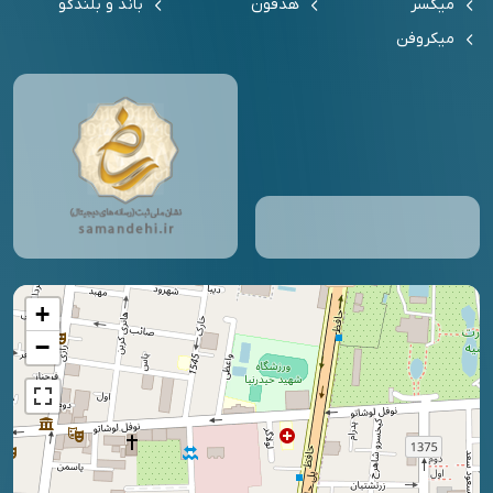
میکسر
هدفون
باند و بلندگو
میکروفن
+
−