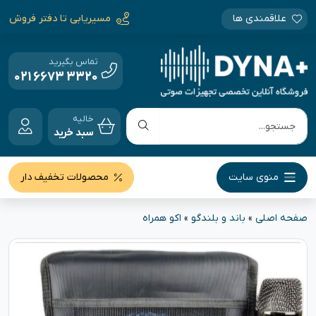
علاقمندی ها
مسیریابی تا دفتر فروش
تماس بگیرید
021 6673 3320
خالیه
سبد خرید
منوی سایت
محصولات تخفیف دار
صفحه اصلی
»
باند و بلندگو
»
اکو همراه