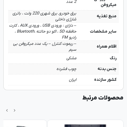
2 عدد
میکروفن
برق خودرو, برق شهری 220 ولت ، باتری
منبع تغذیه
شارژی داخلی
– دارای : ورودی USB ، ورودی AUX ، کارت
سایر مشخصات
حافظه SD ، اکو دو حالته ،Bluetooth ،
رادیو FM
– ریموت کنترل – یک عدد میکروفن بی
اقلام همراه
سیم
رنگ
مشکی
جنس بدنه
چوب فشرده
کشور سازنده
ایران
محصولات مرتبط