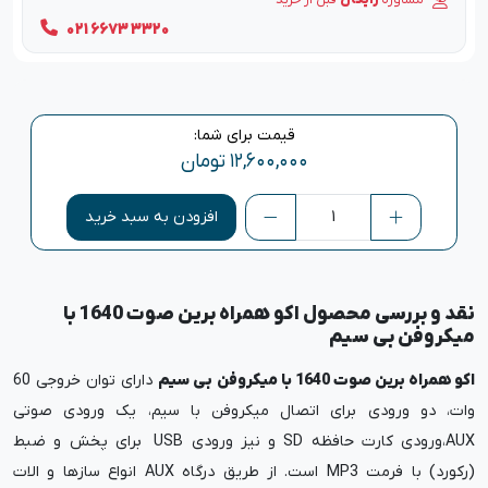
021 6673 3320
قیمت برای شما:
۱۲,۶۰۰,۰۰۰
تومان
افزودن به سبد خرید
نقد و بررسی محصول اکو همراه برین صوت 1640 با
میکروفن بی سیم
اکو همراه برین صوت 1640 با میکروفن بی سیم
دارای توان خروجی 60
وات، دو ورودی برای اتصال میکروفن با سیم، یک ورودی صوتی
AUX،ورودی کارت حافظه SD و نیز ورودی USB برای پخش و ضبط
(رکورد) با فرمت MP3 است. از طریق درگاه AUX انواع سازها و الات