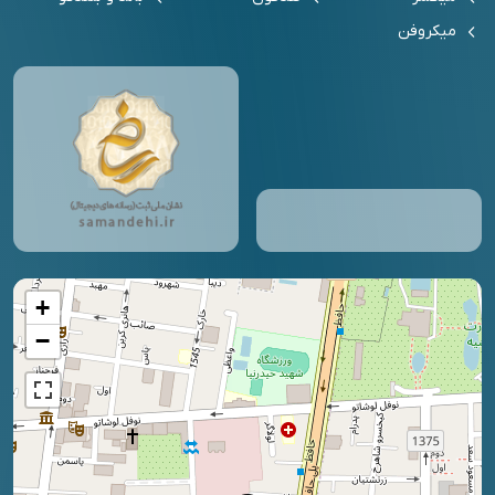
میکروفن
+
−