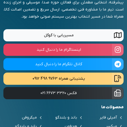
پیشرفته، انتخابی مطمئن برای فعالان حوزه صدا، موسیقی و اجرای زنده
است. تیم ما با مشاوره فنی تخصصی، ارسال سریع و تضمین اصالت کالا،
همراه شما در مسیر انتخاب بهترین سیستم صوتی خواهد بود.
مسیریابی با گوگل
اینستاگرام ما را دنبال کنید
کانال تلگرام ما را دنبال کنید
پشتیبانی همراه
0912 498 9763
فکس
021 6673 3320
محصولات ما
آمپلی فایر
باند و بلندگو
میکروفن
میکسر
هدفون
باند و بلندگو