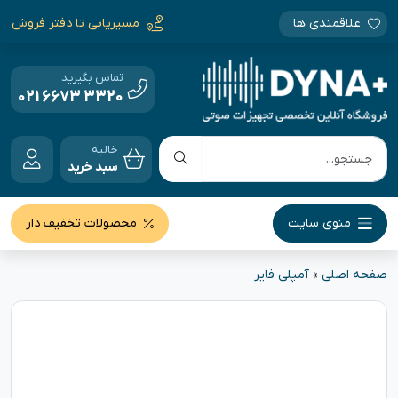
علاقمندی ها
مسیریابی تا دفتر فروش
تماس بگیرید
021 6673 3320
خالیه
سبد خرید
منوی سایت
محصولات تخفیف دار
صفحه اصلی
»
آمپلی فایر