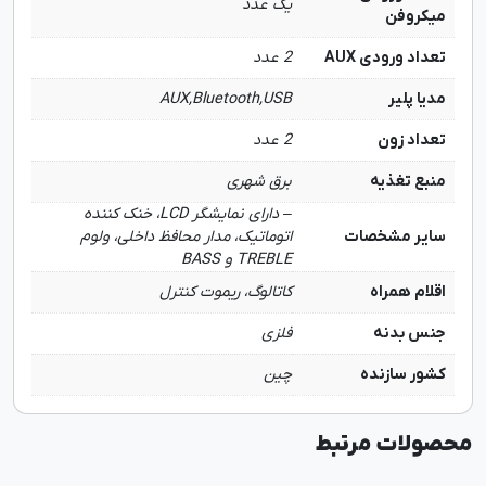
یک عدد
میکروفن
تعداد ورودی AUX
2 عدد
مدیا پلیر
AUX,Bluetooth,USB
تعداد زون
2 عدد
منبع تغذیه
برق شهری
– دارای نمایشگر LCD، خنک کننده
سایر مشخصات
اتوماتیک، مدار محافظ داخلی، ولوم
TREBLE و BASS
اقلام همراه
کاتالوگ، ریموت کنترل
جنس بدنه
فلزی
کشور سازنده
چین
محصولات مرتبط