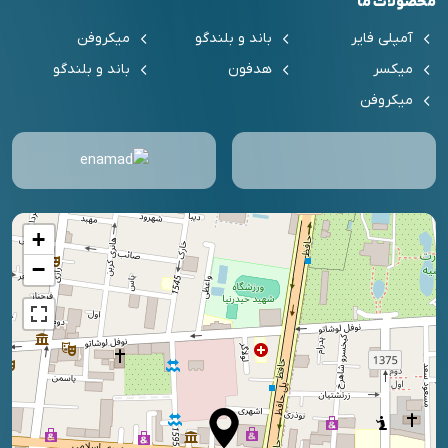
محصولات ما
آمپلی فایر
باند و بلندگو
میکروفن
میکسر
هدفون
باند و بلندگو
میکروفن
+
−