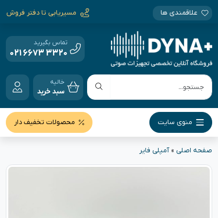
علاقمندی ها
مسیریابی تا دفتر فروش
تماس بگیرید
021 6673 3320
خالیه
سبد خرید
منوی سایت
محصولات تخفیف دار
صفحه اصلی
»
آمپلی فایر