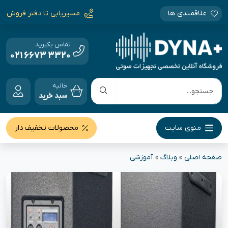
علاقمندی ها
مسیریابی تا دفتر فروش
تماس بگیرید
021 6673 3320
خالیه
سبد خرید
منوی سایت
محصولات تخفیف دار
صفحه اصلی
»
وبلاگ
»
آموزشی