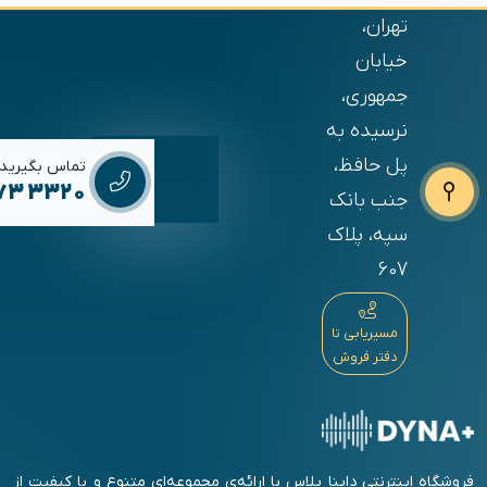
تهران،
خیابان
جمهوری،
نرسیده به
پل حافظ،
تماس بگیرید
673 3320
جنب بانک
سپه، پلاک
607
مسیریابی تا
دفتر فروش
فروشگاه اینترنتی داینا پلاس با ارائه‌ی مجموعه‌ای متنوع و با کیفیت از